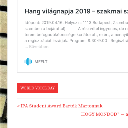
WORLD VOICE DAY
Previous
IPA Student Award Bartók Mártonnak
Bejegyzés
Post:
Next
HOGY MONDOD? — a ku
navigáció
Post: