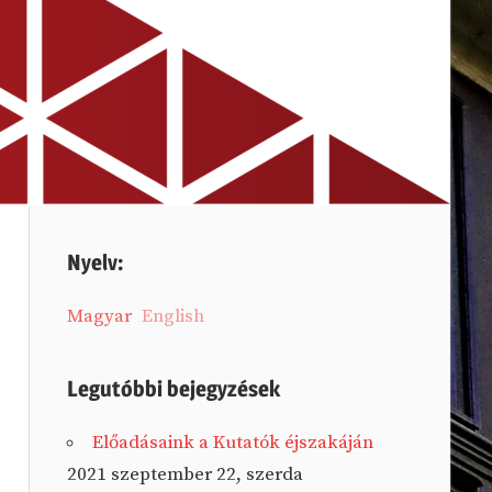
Nyelv:
Magyar
English
Legutóbbi bejegyzések
Előadásaink a Kutatók éjszakáján
2021 szeptember 22, szerda