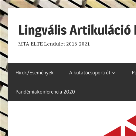
Skip
to
Lingvális Artikuláci
content
MTA-ELTE Lendület 2016-2021
Hírek/Események
A kutatócsoportról
P
Pandémiakonferencia 2020