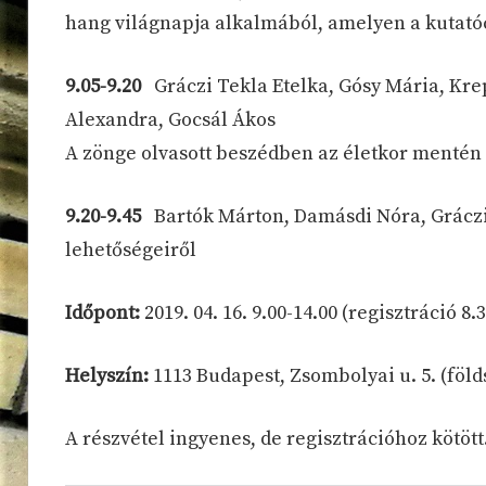
hang világnapja alkalmából, amelyen a kutatócs
9.05-9.20
Gráczi Tekla Etelka, Gósy Mária, Kre
Alexandra, Gocsál Ákos
A zönge olvasott beszédben az életkor mentén 
9.20-9.45
Bartók Márton, Damásdi Nóra, Gráczi 
lehetőségeiről
Időpont:
2019. 04. 16. 9.00-14.00 (regisztráció 8.3
Helyszín:
1113 Budapest, Zsombolyai u. 5. (föld
A részvétel ingyenes, de regisztrációhoz kötött.