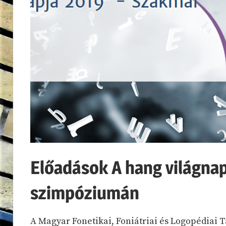
Előadások A hang világna
szimpóziumán
A Magyar Fonetikai, Foniátriai és Logopédiai 