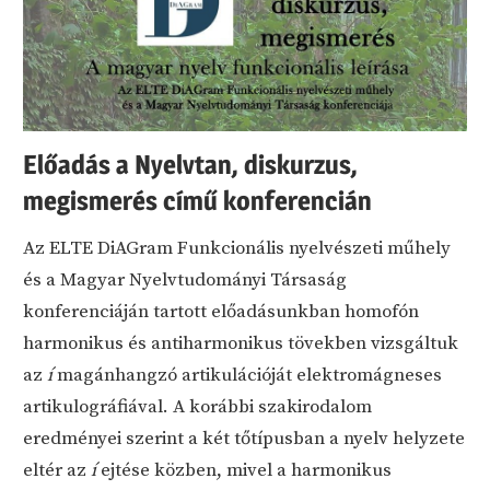
Előadás a Nyelvtan, diskurzus,
megismerés című konferencián
Az ELTE DiAGram Funkcionális nyelvészeti műhely
és a Magyar Nyelvtudományi Társaság
konferenciáján tartott előadásunkban homofón
harmonikus és antiharmonikus tövekben vizsgáltuk
az
í
magánhangzó artikulációját elektromágneses
artikulográfiával. A korábbi szakirodalom
eredményei szerint a két tőtípusban a nyelv helyzete
eltér az
í
ejtése közben, mivel a harmonikus