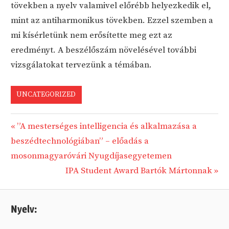
tövekben a nyelv valamivel előrébb helyezkedik el,
mint az antiharmonikus tövekben. Ezzel szemben a
mi kísérletünk nem erősítette meg ezt az
eredményt. A beszélőszám növelésével további
vizsgálatokat tervezünk a témában.
UNCATEGORIZED
Previous
”A mesterséges intelligencia és alkalmazása a
Bejegyzés
Post:
beszédtechnológiában” – előadás a
navigáció
mosonmagyaróvári Nyugdíjasegyetemen
Next
IPA Student Award Bartók Mártonnak
Post:
Nyelv: