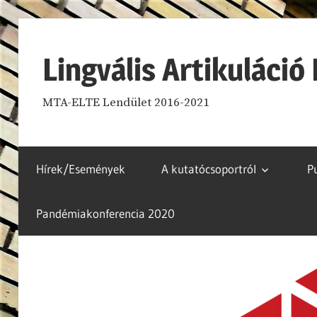
Skip
to
Lingvális Artikuláci
content
MTA-ELTE Lendület 2016-2021
Hírek/Események
A kutatócsoportról
P
Pandémiakonferencia 2020