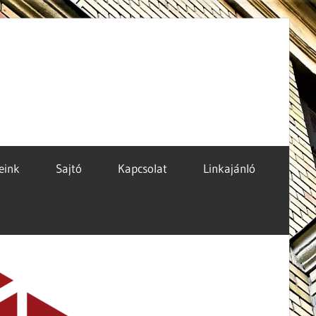
eink
Sajtó
Kapcsolat
Linkajánló