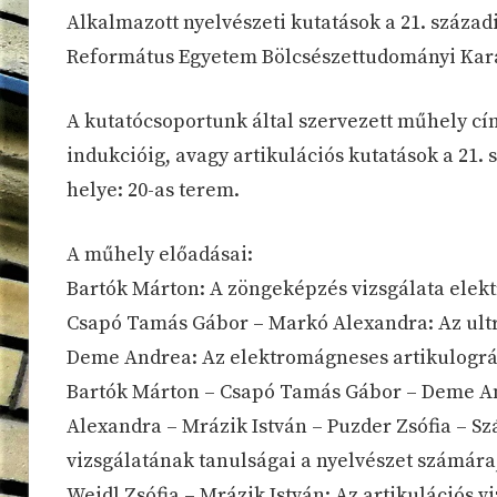
Alkalmazott nyelvészeti kutatások a 21. század
Református Egyetem Bölcsészettudományi Kar
A kutatócsoportunk által szervezett műhely c
indukcióig, avagy artikulációs kutatások a 21. s
helye: 20-as terem.
A műhely előadásai:
Bartók Márton: A zöngeképzés vizsgálata elekt
Csapó Tamás Gábor – Markó Alexandra: Az ultr
Deme Andrea: Az elektromágneses artikulográ
Bartók Márton – Csapó Tamás Gábor – Deme An
Alexandra – Mrázik István – Puzder Zsófia – Szá
vizsgálatának tanulságai a nyelvészet számára
Weidl Zsófia – Mrázik István: Az artikulációs