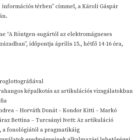
i információs térben” címmel, a Károli Gáspár
án.
íme “A Röntgen-sugártól az elektromágneses
zázadban”, időpontja április 15., hétfő 14-16 óra,
roglottográfiával
ahangos képalkotás az artikulációs vizsgálatokban
fia
drea – Horváth Donát – Kondor Kitti – Markó
raz Bettina – Turcsányi Ivett: Az artikuláció
, a fonológiától a pragmatikáig
 vizsgálatok eredményeinek alkalmazási lehetőségei