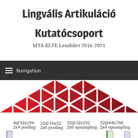
Skip
Lingvális Artikuláció
to
content
Kutatócsoport
MTA-ELTE Lendület 2016-2021
Navigation