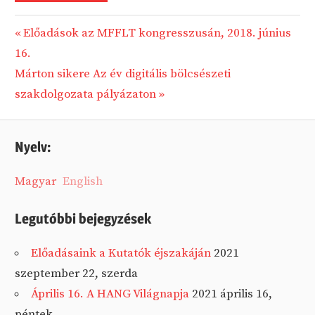
Previous
Előadások az MFFLT kongresszusán, 2018. június
Bejegyzés
Post:
16.
navigáció
Next
Márton sikere Az év digitális bölcsészeti
Post:
szakdolgozata pályázaton
Nyelv:
Magyar
English
Legutóbbi bejegyzések
Előadásaink a Kutatók éjszakáján
2021
szeptember 22, szerda
Április 16. A HANG Világnapja
2021 április 16,
péntek