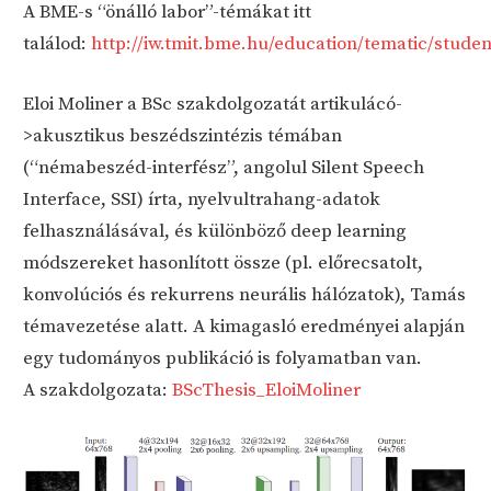
A BME-s “önálló labor”-témákat itt
találod:
http://iw.tmit.bme.hu/education/tematic/studen
Eloi Moliner a BSc szakdolgozatát artikulácó-
>akusztikus beszédszintézis témában
(“némabeszéd-interfész”, angolul Silent Speech
Interface, SSI) írta, nyelvultrahang-adatok
felhasználásával, és különböző deep learning
módszereket hasonlított össze (pl. előrecsatolt,
konvolúciós és rekurrens neurális hálózatok), Tamás
témavezetése alatt. A kimagasló eredményei alapján
egy tudományos publikáció is folyamatban van.
A szakdolgozata:
BScThesis_EloiMoliner