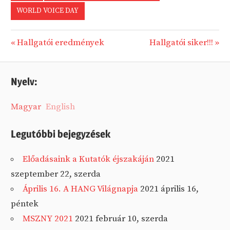
WORLD VOICE DAY
Previous
Next
Hallgatói eredmények
Hallgatói siker!!!
Bejegyzés
Post:
Post:
navigáció
Nyelv:
Magyar
English
Legutóbbi bejegyzések
Előadásaink a Kutatók éjszakáján
2021
szeptember 22, szerda
Április 16. A HANG Világnapja
2021 április 16,
péntek
MSZNY 2021
2021 február 10, szerda