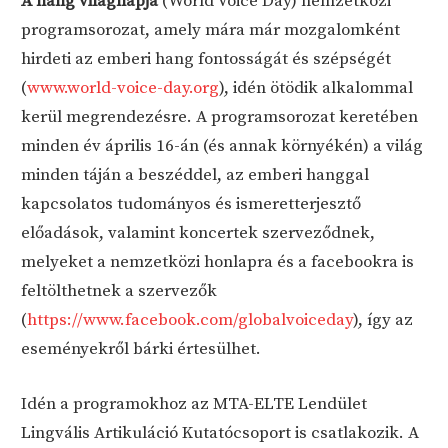
A hang világnapja
(World Voice Day) nemzetközi
programsorozat, amely mára már mozgalomként
hirdeti az emberi hang fontosságát és szépségét
(
www.world-voice-day.org
), idén ötödik alkalommal
kerül megrendezésre. A programsorozat keretében
minden év április 16-án (és annak környékén) a világ
minden táján a beszéddel, az emberi hanggal
kapcsolatos tudományos és ismeretterjesztő
előadások, valamint koncertek szerveződnek,
melyeket a nemzetközi honlapra és a facebookra is
feltölthetnek a szervezők
(
https://www.facebook.com/globalvoiceday
), így az
eseményekről bárki értesülhet.
Idén a programokhoz az MTA-ELTE Lendület
Lingvális Artikuláció Kutatócsoport is csatlakozik. A