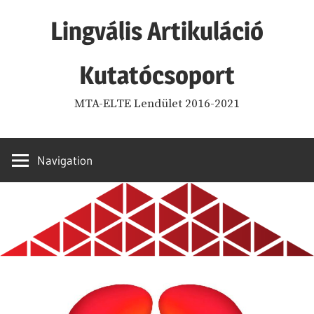
Skip
Lingvális Artikuláció
to
content
Kutatócsoport
MTA-ELTE Lendület 2016-2021
Navigation