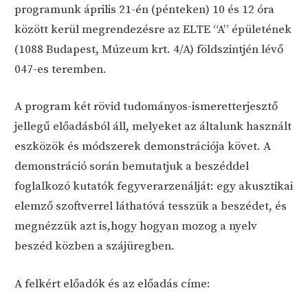
programunk április 21-én (pénteken) 10 és 12 óra
között kerül megrendezésre az ELTE “A” épületének
(1088 Budapest, Múzeum krt. 4/A) földszintjén lévő
047-es teremben.
A program két rövid tudományos-ismeretterjesztő
jellegű előadásból áll, melyeket az általunk használt
eszközök és módszerek demonstrációja követ. A
demonstráció során bemutatjuk a beszéddel
foglalkozó kutatók fegyverarzenálját: egy akusztikai
elemző szoftverrel láthatóvá tesszük a beszédet, és
megnézzük azt is,hogy hogyan mozog a nyelv
beszéd közben a szájüregben.
A felkért előadók és az előadás címe: